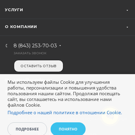
УСЛУГИ
О КОМПАНИИ
8 (843) 253-70-03
ЗАКАЗАТЬ ЗВОНОК
ОСТАВИТЬ ОТЗЫВ
sales@xondev.ru
Мы используем файлы Cookie для улучшения
работы, персонализации и повышения удобства
Казань, ул.Пр.Победы, 173
пользования нашим сайтом. Продолжая посещать
сайт, вы соглашаетесь на использование нами
файлов Cookie.
Подробнее о нашей политике в отношении Cookie.
СОГЛАСИЕ НА ОБРАБОТКУ ПЕРСОНАЛЬНЫХ ДАННЫХ
ПОЛИТИКА В ОТНОШЕНИИ ОБРАБОТКИ ПЕРСОНАЛЬНЫХ ДАННЫХ
ПОДРОБНЕЕ
ПОНЯТНО
© 2026 Все права защищены.