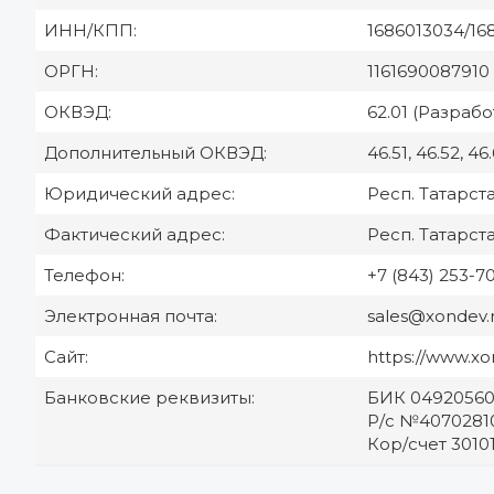
ИНН/КПП:
1686013034/16
ОРГН:
1161690087910
ОКВЭД:
62.01 (Разра
Дополнительный ОКВЭД:
46.51, 46.52, 46.
Юридический адрес:
Респ. Татарстан
Фактический адрес:
Респ. Татарстан
Телефон:
+7 (843) 253-7
Электронная почта:
sales@x
ondev.
Сайт:
https://www.
x
o
Банковские реквизиты:
БИК 0492056
Р/с №4070281
Кор/счет 301