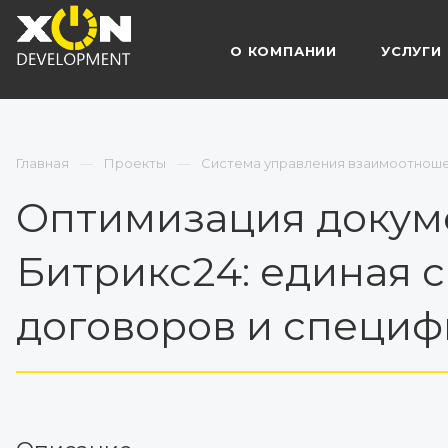
О КОМПАНИИ
УСЛУГИ
Главная
Проекты
Система управления взаимоотноше
Оптимизация докуме
Битрикс24: единая 
договоров и специ