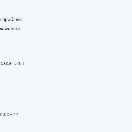
м проблем:
сложности
создания и
лашении