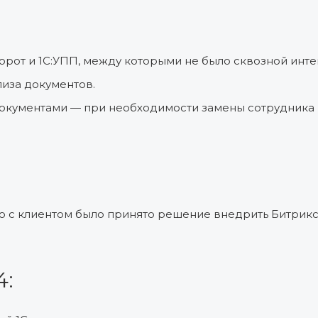
рот и 1С:УПП, между которыми не было сквозной инте
лиза документов.
 документами — при необходимости замены сотрудника
но с клиентом было принято решение внедрить Битрикс
4: