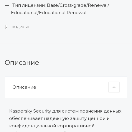
Тип лицензии: Base/Cross-grade/Renewal/
Educational/Educational Renewal
Кол-во пользователей: 10-499
ПОДРОБНЕЕ
Артикул: KL4221RAEFS, KL4221RAEDS,
KL4221RAEFW, KL4221RAEDW, KL4221RAEFE,
KL4221RAEDE, KL4221RAEFQ, KL4221RAEDQ,
KL4221RAEFR, KL4221RAEDR
Описание
Описание
Kaspersky Security для систем хранения данных
обеспечивает надежную защиту ценной и
конфиденциальной корпоративной