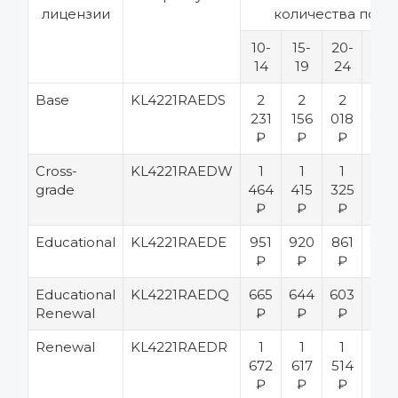
лицензии
количества поль
10-
15-
20-
25-
14
19
24
49
Base
KL4221RAEDS
2
2
2
1
231
156
018
892
₽
₽
₽
₽
Cross-
KL4221RAEDW
1
1
1
1
grade
464
415
325
242
₽
₽
₽
₽
Educational
KL4221RAEDE
951
920
861
806
₽
₽
₽
₽
Educational
KL4221RAEDQ
665
644
603
564
Renewal
₽
₽
₽
₽
Renewal
KL4221RAEDR
1
1
1
1
672
617
514
419
₽
₽
₽
₽