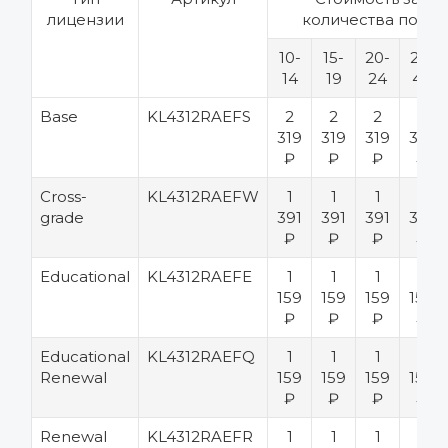
лицензии
количества польз
10-
15-
20-
25-
14
19
24
49
Base
KL4312RAEFS
2
2
2
2
319
319
319
319
₽
₽
₽
₽
Cross-
KL4312RAEFW
1
1
1
1
grade
391
391
391
391
₽
₽
₽
₽
Educational
KL4312RAEFE
1
1
1
1
159
159
159
159
₽
₽
₽
₽
Educational
KL4312RAEFQ
1
1
1
1
Renewal
159
159
159
159
₽
₽
₽
₽
Renewal
KL4312RAEFR
1
1
1
1