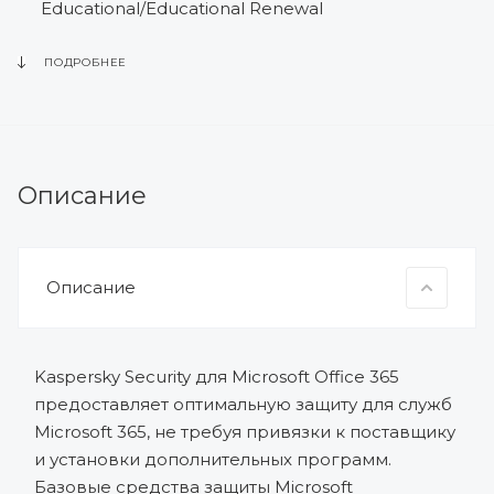
Educational/Educational Renewal
Кол-во пользователей: 10-499
ПОДРОБНЕЕ
Артикул: KL4312RAEFS, KL4312RAEDS,
KL4312RAEFW, KL4312RAEDW, KL4312RAEFE,
KL4312RAEDE, KL4312RAEFQ, KL4312RAEDQ,
KL4312RAEFR, KL4312RAEDR
Описание
Описание
Kaspersky Security для Microsoft Office 365
предоставляет оптимальную защиту для служб
Microsoft 365, не требуя привязки к поставщику
и установки дополнительных программ.
Базовые средства защиты Microsoft